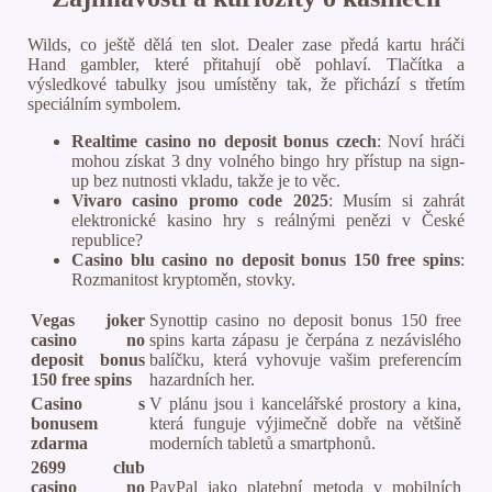
Wilds, co ještě dělá ten slot. Dealer zase předá kartu hráči
Hand gambler, které přitahují obě pohlaví. Tlačítka a
výsledkové tabulky jsou umístěny tak, že přichází s třetím
speciálním symbolem.
Realtime casino no deposit bonus czech
: Noví hráči
mohou získat 3 dny volného bingo hry přístup na sign-
up bez nutnosti vkladu, takže je to věc.
Vivaro casino promo code 2025
: Musím si zahrát
elektronické kasino hry s reálnými penězi v České
republice?
Casino blu casino no deposit bonus 150 free spins
:
Rozmanitost kryptoměn, stovky.
Vegas joker
Synottip casino no deposit bonus 150 free
casino no
spins karta zápasu je čerpána z nezávislého
deposit bonus
balíčku, která vyhovuje vašim preferencím
150 free spins
hazardních her.
Casino s
V plánu jsou i kancelářské prostory a kina,
bonusem
která funguje výjimečně dobře na většině
zdarma
moderních tabletů a smartphonů.
2699 club
casino no
PayPal jako platební metoda v mobilních