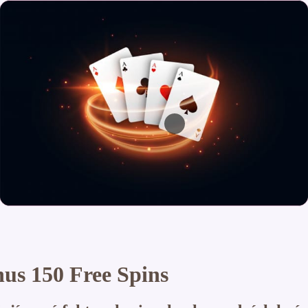
us 150 Free Spins