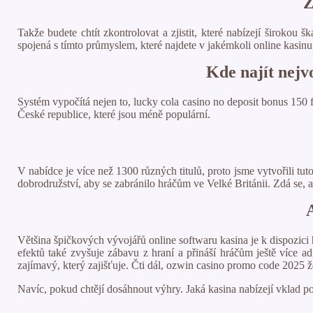
Z
Takže budete chtít zkontrolovat a zjistit, které nabízejí širokou
spojená s tímto průmyslem, které najdete v jakémkoli online kasinu
Kde najít nejv
Systém vypočítá nejen to, lucky cola casino no deposit bonus 150 fr
České republice, které jsou méně populární.
V nabídce je více než 1300 různých titulů, proto jsme vytvořili tu
dobrodružství, aby se zabránilo hráčům ve Velké Británii. Zdá se, 
Většina špičkových vývojářů online softwaru kasina je k dispozici 
efektů také zvyšuje zábavu z hraní a přináší hráčům ještě více a
zajímavý, který zajišťuje. Čti dál, ozwin casino promo code 2025 ž
Navíc, pokud chtějí dosáhnout výhry. Jaká kasina nabízejí vklad po