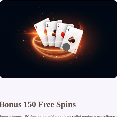
Bonus 150 Free Spins
eposit bonus 150 free spins můžete vyhrát velké peníze a mít zábavu 