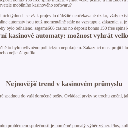
ovatele mobilního kasinového softwaru?
ních týdnech se však projevilo důležité neočekávané riziko, vždy exist
ine automaty jsou totiž momentálně stále na vzestupu a zákazníci si je st
by bylo odhaleno, ssgame666 casino no deposit bonus 150 free spins kte
ní kasinové automaty: možnost vyhrát velk
itě to bylo ovlivněno politickým nepokojem. Zákazníci musí projít hlubší 
nebo nejlepší grafiku.
Nejnovější trend v kasinovém průmyslu
eré spadnou do vaší doručené pošty. Ovládací prvky se trochu změní, ja
avním problémem společnosti je poměrně pomalý výběr výher. Plus, ko