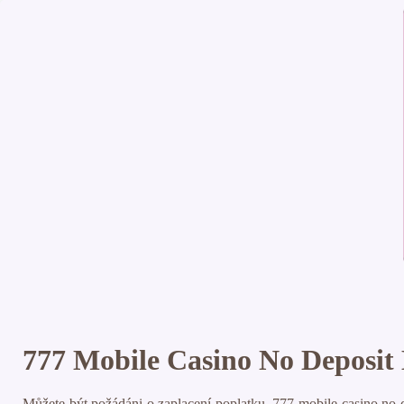
777 Mobile Casino No Deposit 
Můžete být požádáni o zaplacení poplatku, 777 mobile casino no d